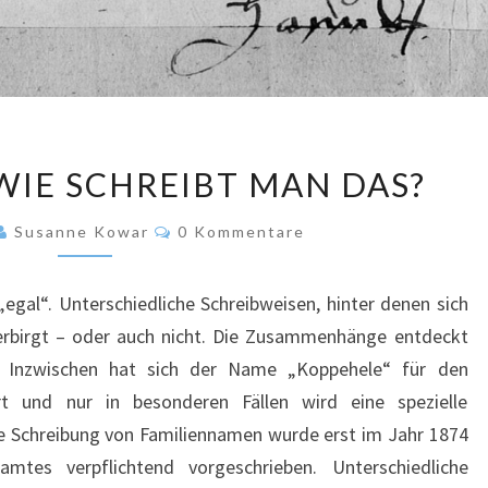
KOPPEHELE
WIE SCHREIBT MAN DAS?
–
WIE
Kommentare
Susanne Kowar
0 Kommentare
SCHREIBT
MAN
egal“. Unterschiedliche Schreibweisen, hinter denen sich
DAS?
erbirgt – oder auch nicht. Die Zusammenhänge entdeckt
 Inzwischen hat sich der Name „Koppehele“ für den
rt und nur in besonderen Fällen wird eine spezielle
he Schreibung von Familiennamen wurde erst im Jahr 1874
mtes verpflichtend vorgeschrieben. Unterschiedliche