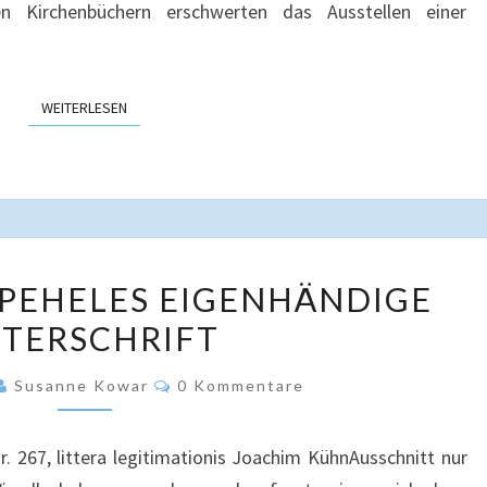
n Kirchenbüchern erschwerten das Ausstellen einer
WEITERLESEN
WEITERLESEN
GEORGIUS
PEHELES EIGENHÄNDIGE
KOPPEHELES
TERSCHRIFT
EIGENHÄNDIGE
UNTERSCHRIFT
Kommentare
Susanne Kowar
0 Kommentare
. 267, littera legitimationis Joachim KühnAusschnitt nur