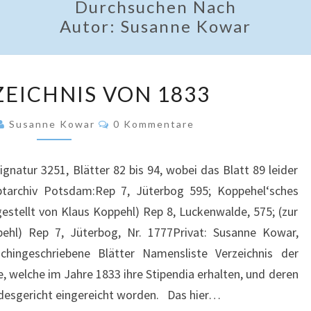
Durchsuchen Nach
Autor:
Susanne Kowar
DAS
ZEICHNIS VON 1833
VERZEICHNIS
VON
Kommentare
Susanne Kowar
0 Kommentare
1833
ignatur 3251, Blätter 82 bis 94, wobei das Blatt 89 leider
ptarchiv Potsdam:Rep 7, Jüterbog 595; Koppehel‘sches
stellt von Klaus Koppehl) Rep 8, Luckenwalde, 575; (zur
ehl) Rep 7, Jüterbog, Nr. 1777Privat: Susanne Kowar,
chingeschriebene Blätter Namensliste Verzeichnis der
, welche im Jahre 1833 ihre Stipendia erhalten, und deren
desgericht eingereicht worden. Das hier…