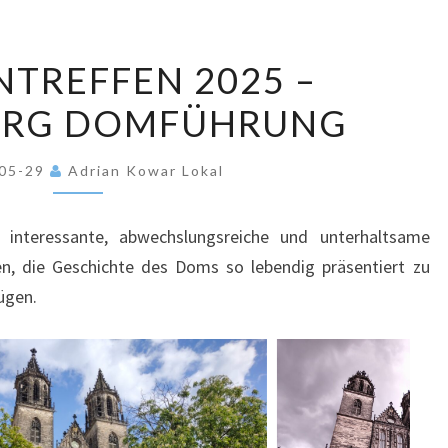
FAMILIENTREFFEN
NTREFFEN 2025 –
2025
RG DOMFÜHRUNG
–
MAGDEBURG
DOMFÜHRUNG
-05-29
Adrian Kowar Lokal
 interessante, abwechslungsreiche und unterhaltsame
, die Geschichte des Doms so lebendig präsentiert zu
ügen.